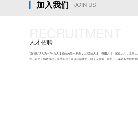
加入我们
JOIN US
RECRUITMENT
人才招聘
我们把“以人为本”作为人才战略的基本原则，以“吸纳人才，善用人才，留住人才，发展
件，对员工绩效作出公平的评价；承认和尊重员工的个人利益，与员工分享企业发展带来