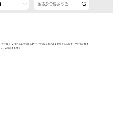
门
企业共同发展”，相信员工素质提高是企业素质提高的保证；为每位员工提供公平的机会和条
人才的良好企业风气。