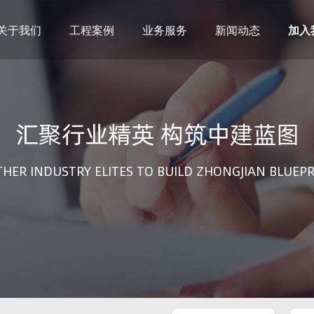
关于我们
工程案例
业务服务
新闻动态
加入
建筑设计
市政设计
电力设计
商物粮储藏（冷库冷冻）
汇聚行业精英 构筑中建蓝图
农林设计
勘察资质
水利设计
风景园林
土地规划
城乡规划
HER INDUSTRY ELITES TO BUILD ZHONGJIAN BLUEP
工程测绘
工程咨询
工程造价