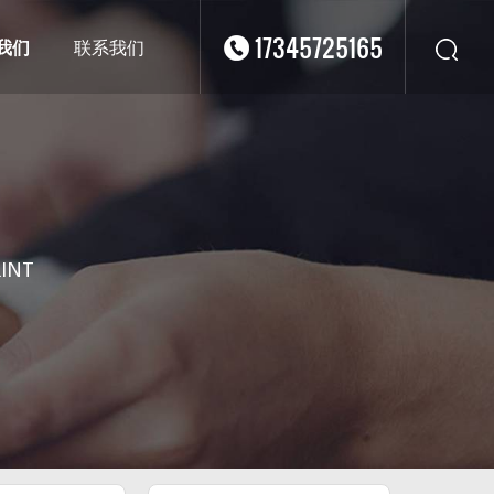
17345725165
我们
联系我们
华东
华北
华南
华中
西南
RINT
西北
东南