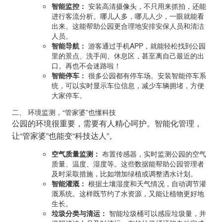
智能监控：
安装高清摄像头，不只用来抓拍，还能
进行客流分析。哪儿人多，哪儿人少，一眼就能看
出来。这能帮助公园更合理地安排安保人员和清洁
人员。
智能导航：
游客通过手机APP，就能轻松找到公园
里的景点、洗手间、休息区，甚至离自己最近的出
口。再也不会迷路啦！
智能停车：
很多公园都有停车场。安装智能停车系
统，可以实时显示车位信息，减少车辆拥堵，方便
大家停车。
二、 环境监测，“管家婆”也懂科技
公园的环境很重要，需要有人精心呵护。智能化管理，
让“管家婆”也能变“科技达人”。
空气质量监测：
布置传感器，实时监测公园的空气
质量、温度、湿度等。这些数据能帮助公园管理者
及时采取措施，比如增加绿植或调整洒水计划。
智能灌溉：
根据土壤湿度和天气情况，自动调节灌
溉系统。这样既节约了水资源，又能让植物更好地
生长。
垃圾分类与清运：
智能垃圾桶可以感应垃圾量，并