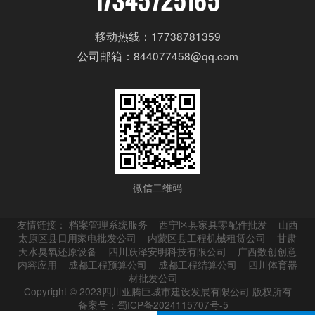
17345725165
移动热线：17738781359
公司邮箱：844077458@qq.com
微信二维码
友情链接：
档案管理系统服务
西宁区县家具零配件批发
山西
太原区县日用家电批发公司
内蒙区县工程机械租赁公司
甘肃
天水臭氧还原设备
四川跃泽安明科技有限公司
广西数创创意
内容应用
成都工程预算公司
成都工程结算公司
四川体育器
材批发公司
Copyright © 2023四川亚腾巨城市建设发展有限公司 版权所有
备案号：蜀ICP备2024115707号-5